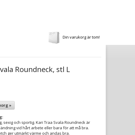
Din varukorg är tom!
Svala Roundneck, stl L
korg »
g:
 sexig och sportig. Kari Traa Svala Roundneck är
ändning vid hårt arbete eller bara för att må bra.
tch ger utmärkt värme och andas bra.