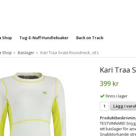
a Shop
Tug-E-Nuff Hundleksaker
Back on Track
aa Shop
Baslager
Kari Traa Svala Roundneck, stl L
Kari Traa 
399 kr
Finns i lager
Lägg i varu
Produktbeskrivnin
TESTVINNARE! Snygg,
ett baslager för anv
Snabbtorkande stre