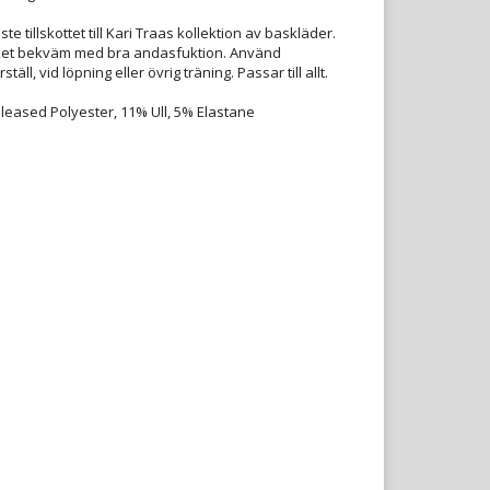
te tillskottet till Kari Traas kollektion av baskläder.
cket bekväm med bra andasfuktion. Använd
ll, vid löpning eller övrig träning. Passar till allt.
eleased Polyester, 11% Ull, 5% Elastane