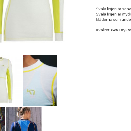
Svala linjen är senas
Svala linjen är my
kläderna som understä
Kvalitet: 84% Dry-R