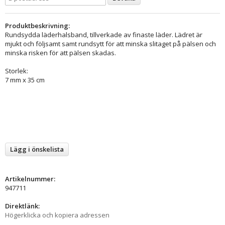
Produktbeskrivning:
Rundsydda läderhalsband, tillverkade av finaste läder. Lädret är
mjukt och följsamt samt rundsytt för att minska slitaget på pälsen och
minska risken för att pälsen skadas.
Storlek:
7 mm x 35 cm
Lägg i önskelista
Artikelnummer:
947711
Direktlänk:
Högerklicka och kopiera adressen